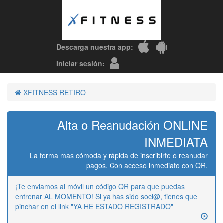
Descarga nuestra app:
Iniciar sesión:
XFITNESS RETIRO
Alta o Reanudación ONLINE
INMEDIATA
La forma mas cómoda y rápida de inscribirte o reanudar
pagos. Con acceso inmediato con QR.
¡Te enviamos al móvil un código QR para que puedas
entrenar AL MOMENTO! Si ya has sido soci@, tienes que
pinchar en el link "YA HE ESTADO REGISTRADO"