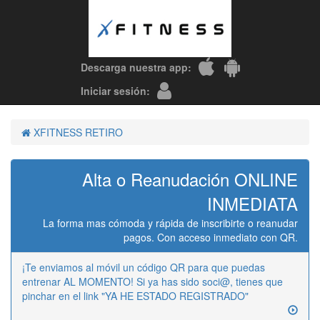
Descarga nuestra app:
Iniciar sesión:
XFITNESS RETIRO
Alta o Reanudación ONLINE
INMEDIATA
La forma mas cómoda y rápida de inscribirte o reanudar
pagos. Con acceso inmediato con QR.
¡Te enviamos al móvil un código QR para que puedas
entrenar AL MOMENTO! Si ya has sido soci@, tienes que
pinchar en el link "YA HE ESTADO REGISTRADO"