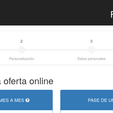
2
3
Personalización
Datos personales
 oferta online
MES A MES
PASE DE U